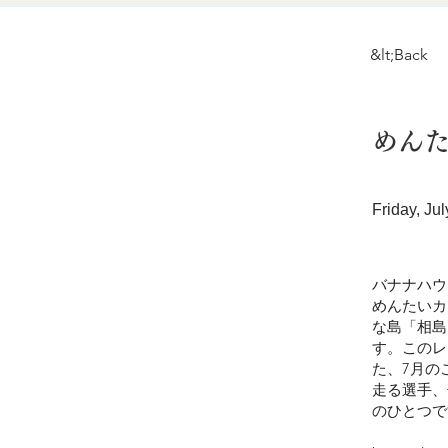
&lt;Back
めん
Friday, Jul
バナナハウ
めんたいカ
な島「相島
す。このレ
た、7月の
走る選手、
のひとつで