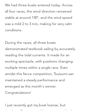
We had three boats entered today. Across
all four races, the wind direction remained
stable at around 130°, and the wind speed
was a mild 2 to 3 m/s, making for very calm
conditions.
During the races, all three boats
demonstrated textbook sailing by accurately
reading the tidal currents. It made for an
exciting spectacle, with positions changing
multiple times within a single race. Even
amidst this fierce competition, Tsutsumi-san
maintained a steady performance and
emerged as this month's winner.
Congratulations!
I just recently got my boat license, but
thanks to Ta-san's careful instruction, I feel