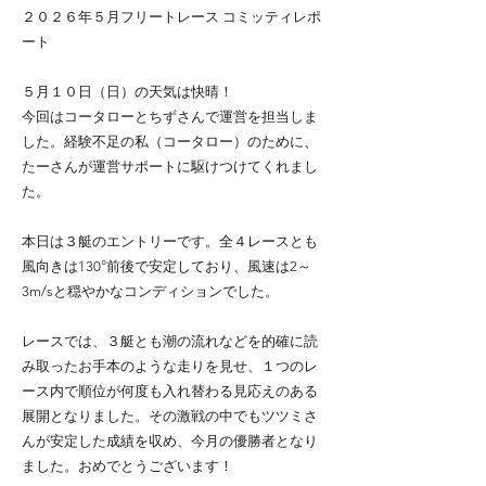
２０２６年５月フリートレース コミッティレポ
ート
５月１０日（日）の天気は快晴！
今回はコータローとちずさんで運営を担当しま
した。経験不足の私（コータロー）のために、
たーさんが運営サポートに駆けつけてくれまし
た。
本日は３艇のエントリーです。全４レースとも
風向きは130°前後で安定しており、風速は2～
3m/sと穏やかなコンディションでした。
レースでは、３艇とも潮の流れなどを的確に読
み取ったお手本のような走りを見せ、１つのレ
ース内で順位が何度も入れ替わる見応えのある
展開となりました。その激戦の中でもツツミさ
んが安定した成績を収め、今月の優勝者となり
ました。おめでとうございます！