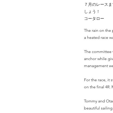
７月のレースま
しょう！
コータロー
The rain on the 
a heated race w
The committee wa
anchor while giv
management well.
For the race, it
on the final 4R.
Tommy and Otani
beautiful sailing