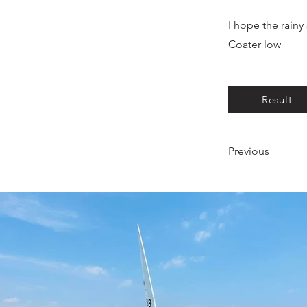
I hope the rainy 
Coater low
Result
Previous