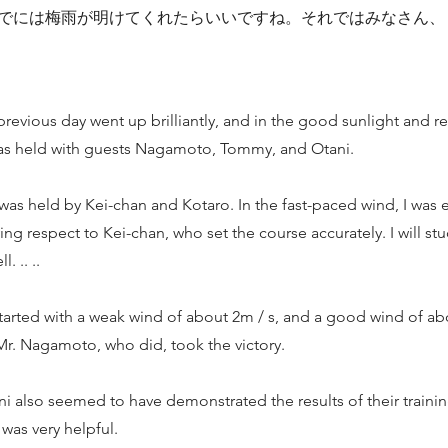
でには梅雨が明けてくれたらいいですね。それではみなさん、
previous day went up brilliantly, and in the good sunlight and r
as held with guests Nagamoto, Tommy, and Otani.
s held by Kei-chan and Kotaro. In the fast-paced wind, I was e
ing respect to Kei-chan, who set the course accurately. I will st
 .. ..
 started with a weak wind of about 2m / s, and a good wind of a
 Mr. Nagamoto, who did, took the victory.
 also seemed to have demonstrated the results of their trainin
 was very helpful.