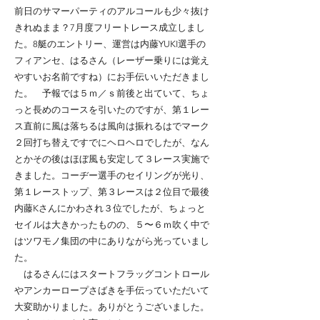
前日のサマーパーティのアルコールも少々抜け
きれぬまま？7月度フリートレース成立しまし
た。8艇のエントリー、運営は内藤YUKI選手の
フィアンセ、はるさん（レーザー乗りには覚え
やすいお名前ですね）にお手伝いいただきまし
た。 予報では５ｍ／ｓ前後と出ていて、ちょ
っと長めのコースを引いたのですが、第１レー
ス直前に風は落ちるは風向は振れるはでマーク
２回打ち替えですでにヘロヘロでしたが、なん
とかその後はほぼ風も安定して３レース実施で
きました。コーヂー選手のセイリングが光り、
第１レーストップ、第３レースは２位目で最後
内藤Kさんにかわされ３位でしたが、ちょっと
セイルは大きかったものの、５〜６ｍ吹く中で
はツワモノ集団の中にありながら光っていまし
た。
はるさんにはスタートフラッグコントロール
やアンカーロープさばきを手伝っていただいて
大変助かりました。ありがとうございました。