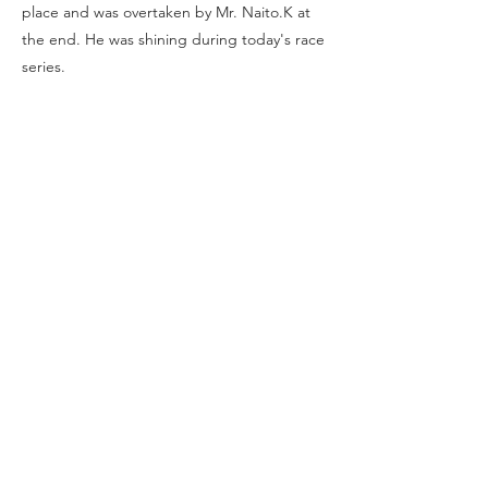
place and was overtaken by Mr. Naito.K at
the end. He was shining during today's race
series.
Haru-san helped me with the start flag
control and anchor rope handling, which
was very helpful. Thank you very much. It
was very difficult alone.
Committee: Ta- / haru-san
Result
Previous
Next