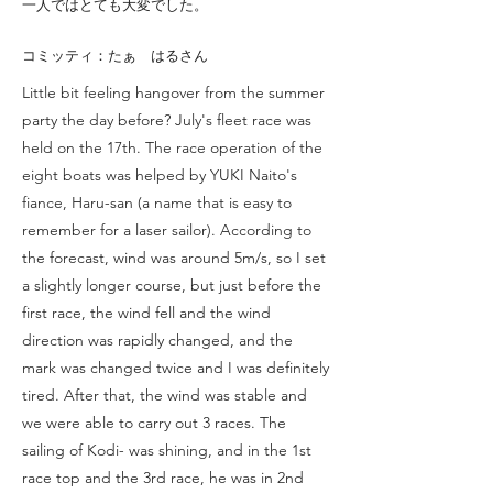
一人ではとても大変でした。
コミッティ：たぁ はるさん
Little bit feeling hangover from the summer
party the day before? July's fleet race was
held on the 17th. The race operation of the
eight boats was helped by YUKI Naito's
fiance, Haru-san (a name that is easy to
remember for a laser sailor). According to
the forecast, wind was around 5m/s, so I set
a slightly longer course, but just before the
first race, the wind fell and the wind
direction was rapidly changed, and the
mark was changed twice and I was definitely
tired. After that, the wind was stable and
we were able to carry out 3 races. The
sailing of Kodi- was shining, and in the 1st
race top and the 3rd race, he was in 2nd