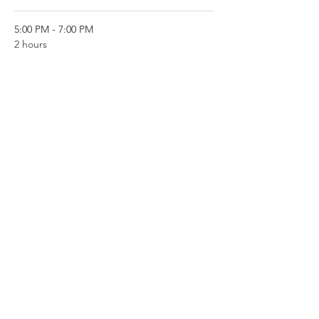
5:00 PM - 7:00 PM
2 hours
テントサウナ Tent sauna
秋穂二島
キャンプ
ランチ
See All
1 more item available
Share this event