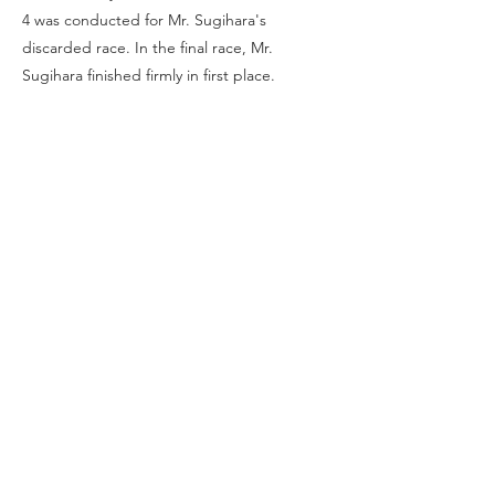
4 was conducted for Mr. Sugihara's
discarded race. In the final race, Mr.
Sugihara finished firmly in first place.
Postscript...
By the start of the first race, the anchor of
the headquarters boat was not caught on
the seabed no matter how many times we
tried, so we had to re-hit the lower mark
and move to a new location, each time
raising and lowering the anchor of the
headquarters boat, which made my muscles
sore mainly in my arms for the first time in a
while.
Kodi-.