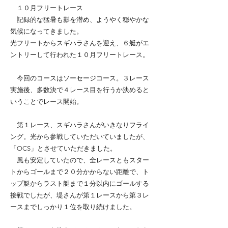
１０月フリートレース
記録的な猛暑も影を潜め、ようやく穏やかな
気候になってきました。
光フリートからスギハラさんを迎え、６艇がエ
ントリーして行われた１０月フリートレース。
今回のコースはソーセージコース。３レース
実施後、多数決で４レース目を行うか決めると
いうことでレース開始。
第１レース、スギハラさんがいきなりフライ
ング。光から参戦していただいていましたが、
「OCS」とさせていただきました。
風も安定していたので、全レースともスター
トからゴールまで２０分かからない距離で、ト
ップ艇からラスト艇まで１分以内にゴールする
接戦でしたが、堤さんが第１レースから第３レ
ースまでしっかり１位を取り続けました。