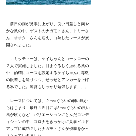
前日の雨が見事に上がり、良い日差しと爽や
かな風の中、ゲストのナガモトさん、トミーさ
ん、オオタニさんを迎え、白熱したレースが展
開されました。
コミッティーは、ケイちゃんとコータローの
２人で実施しました。目まぐるしく振れる風の
中、的確にコースを設定するケイちゃんに尊敬
の眼差しを送りつつ、せっせとアンカーを上げ
る私でした。運営もしっかり勉強します。。。
レースについては、２m/sぐらいの弱い風か
らはじまり、最終４Ｒ目には6m/sぐらいの良い
風が吹くなど、バリエーションにとんだコンデ
ィションの中、コロナをきっかけに見事ビルド
アップに成功？したナガモトさんが優勝をかっ
さらっていきました。