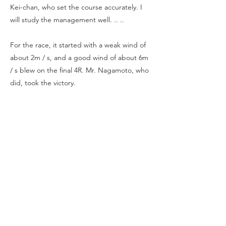
Kei-chan, who set the course accurately. I
will study the management well. .. ..
For the race, it started with a weak wind of
about 2m / s, and a good wind of about 6m
/ s blew on the final 4R. Mr. Nagamoto, who
did, took the victory.
Tommy and Otani also seemed to have
demonstrated the results of their training,
and the beautiful sailing was very helpful.
I hope the rainy season will be over by the
race in July. See you all at sea again!
Coater low
Result